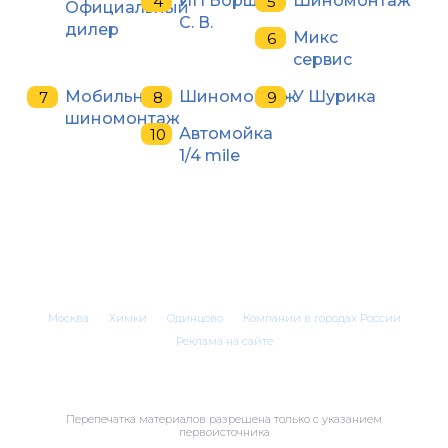
ИП Борщ
Шиномонтаж
Официальный
С. В.
дилер
Микс
сервис
Мобильный
Шиномонтаж
У Шурика
шиномонтаж
Автомойка
1/4 mile
Москва
Химки
Одинцово
Компании в городах России
Реклама на сайте
Перепечатка материалов разрешена только с указанием
первоисточника