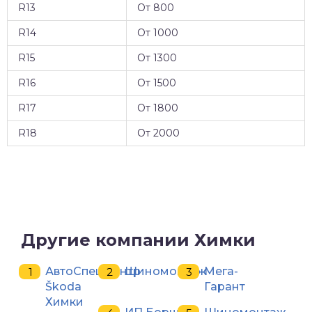
R13
От 800
R14
От 1000
R15
От 1300
R16
От 1500
R17
От 1800
R18
От 2000
Другие компании Химки
АвтоСпецЦентр
Шиномонтаж
Мега-
Škoda
Гарант
Химки