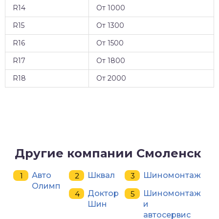
R14
От 1000
R15
От 1300
R16
От 1500
R17
От 1800
R18
От 2000
Другие компании Смоленск
Авто
Шквал
Шиномонтаж
Олимп
Доктор
Шиномонтаж
Шин
и
автосервис