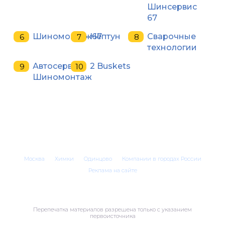
Шинсервис
67
Шиномонтаж67
Нептун
Сварочные
технологии
Автосервис,
2 Buskets
Шиномонтаж
Москва
Химки
Одинцово
Компании в городах России
Реклама на сайте
Перепечатка материалов разрешена только с указанием
первоисточника