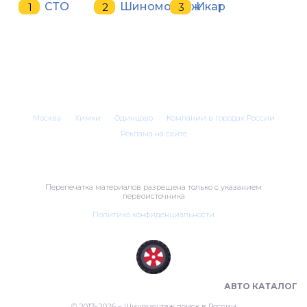
СТО
Шиномонтаж
Икар
Москва
Химки
Одинцово
Компании в городах России
Реклама на сайте
Перепечатка материалов разрешена только с указанием
первоисточника
Политика конфиденциальности
ШИНОМОНТАЖ В РОССИИ 🇷🇺
АВТО КАТАЛОГ
© 2017–2026 – Шиномонтаж поиск в России