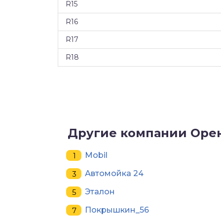
R15
R16
R17
R18
Другие компании Оре
Mobil
Автомойка 24
Эталон
Покрышкин_56