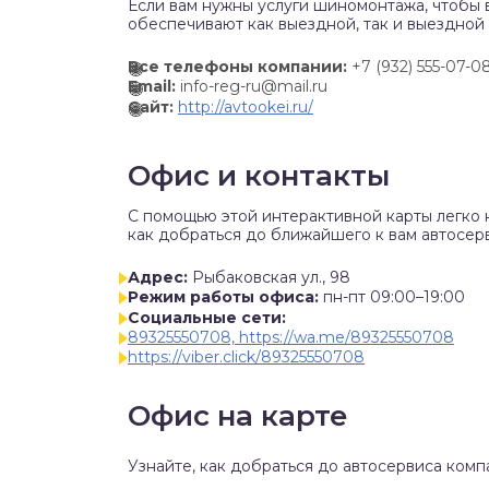
Если вам нужны услуги шиномонтажа, чтобы 
обеспечивают как выездной, так и выездной
Все телефоны компании:
+7 (932) 555-07-0
Email:
info-reg-ru@mail.ru
Сайт:
http://avtookei.ru/
Офис и контакты
C помощью этой интерактивной карты легко 
как добраться до ближайшего к вам автосерв
Адрес:
Рыбаковская ул., 98
Режим работы офиса:
пн-пт 09:00–19:00
Социальные сети:
89325550708, https://wa.me/89325550708
https://viber.click/89325550708
Офис на карте
Узнайте, как добраться до автосервиса комп