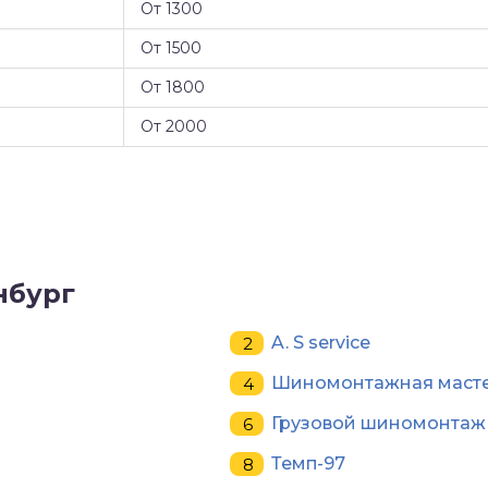
От 1300
От 1500
От 1800
От 2000
нбург
A. S service
Шиномонтажная маст
Грузовой шиномонтаж
Темп-97