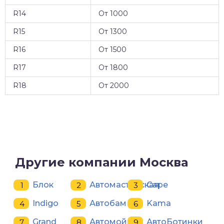
R14
От 1000
R15
От 1300
R16
От 1500
R17
От 1800
R18
От 2000
Другие компании Москва
Блок
Автомастерская
Cape
Indigo
Автобам
Kama
Grand
Автомойка
АвтоБотинки