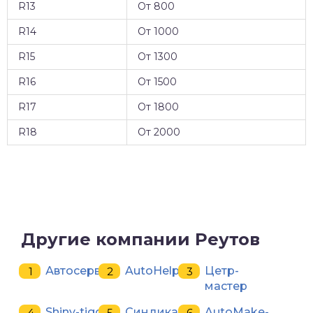
R13
От 800
R14
От 1000
R15
От 1300
R16
От 1500
R17
От 1800
R18
От 2000
Другие компании Реутов
Автосервис
AutoHelp
Цетр-
мастер
Shiny-tigo
Синдикат
AutoMake-