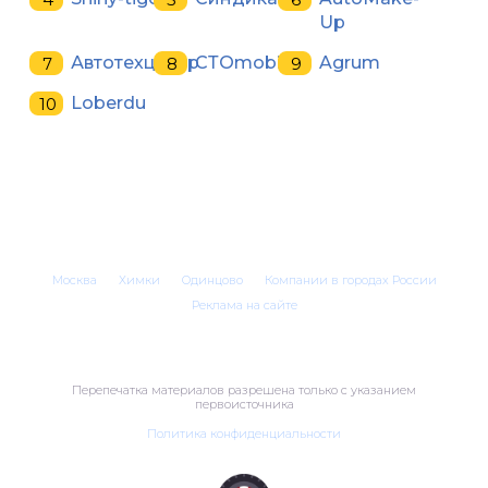
Up
Автотехцентр
СТОmobil
Agrum
Loberdu
Москва
Химки
Одинцово
Компании в городах России
Реклама на сайте
Перепечатка материалов разрешена только с указанием
первоисточника
Политика конфиденциальности