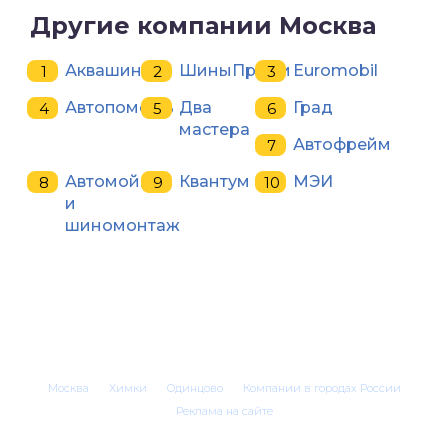
Другие компании Москва
Аквашинка
ШиныПрофи
Euromobil
Автопомощь
Два
Град
мастера
Автофрейм
Автомойка
Квантум
МЭИ
и
шиномонтаж
Москва
Химки
Одинцово
Компании в городах России
Реклама на сайте