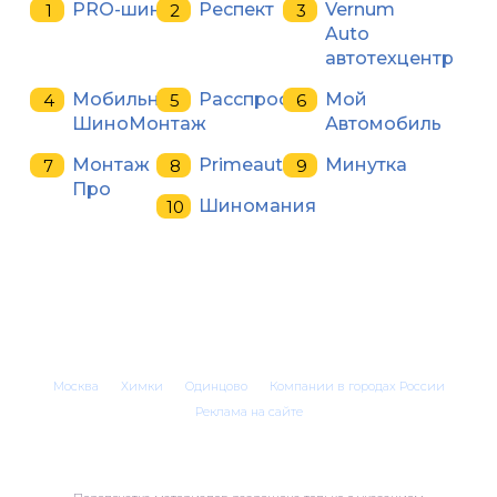
PRO-шина
Респект
Vernum
Auto
автотехцентр
Мобильный
Расспроф
Мой
ШиноМонтаж
Автомобиль
Монтаж
Primeauto
Минутка
Про
Шиномания
Москва
Химки
Одинцово
Компании в городах России
Реклама на сайте