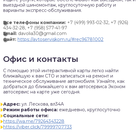
выездной шиномонтаж, круглосуточную работу и
варианты экспресс-обслуживания.
Все телефоны компании:
+7 (499) 993-02-32,
+7 (926)
434-32-28,
+7 (958) 577-41-97
Email:
davolia30@gmail.com
Сайт:
https://avtoserviskom.ru/#rec96781002
Офис и контакты
C помощью этой интерактивной карты легко найти
ближайшую к вам СТО и записаться на ремонт и
техническое обслуживание автомобиля. Узнайте, как
добраться до ближайшего к вам автосервиса Эконом
автосервис на карте уже сегодня.
Адрес:
ул. Лескова, вл34А
Режим работы офиса:
ежедневно, круглосуточно
Социальные сети:
https://wa.me/79264343228
https://viber.click/79999707733