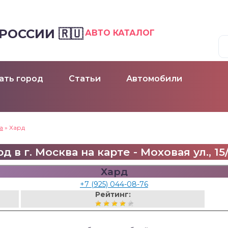
ОССИИ 🇷🇺
АВТО КАТАЛОГ
ать город
Статьи
Автомобили
а
»
Хард
д в г. Москва на карте - Моховая ул., 15
Хард
+7 (925) 044-08-76
Рейтинг: