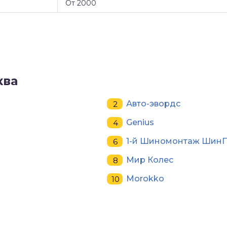
От 2000
ква
Авто-эвордс
Genius
1-й Шиномонтаж ШинП
Мир Колес
Morokko