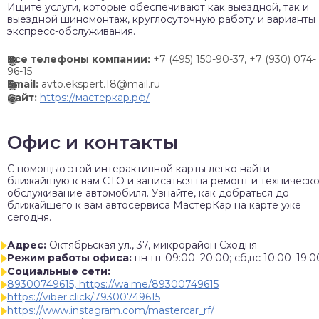
Ищите услуги, которые обеспечивают как выездной, так и
выездной шиномонтаж, круглосуточную работу и варианты
экспресс-обслуживания.
Все телефоны компании:
+7 (495) 150-90-37,
+7 (930) 074-
96-15
Email:
avto.ekspert.18@mail.ru
Сайт:
https://мастеркар.рф/
Офис и контакты
C помощью этой интерактивной карты легко найти
ближайшую к вам СТО и записаться на ремонт и техническ
обслуживание автомобиля. Узнайте, как добраться до
ближайшего к вам автосервиса МастерКар на карте уже
сегодня.
Адрес:
Октябрьская ул., 37, микрорайон Сходня
Режим работы офиса:
пн-пт 09:00–20:00; сб,вс 10:00–19:0
Социальные сети:
89300749615, https://wa.me/89300749615
https://viber.click/79300749615
https://www.instagram.com/mastercar_rf/