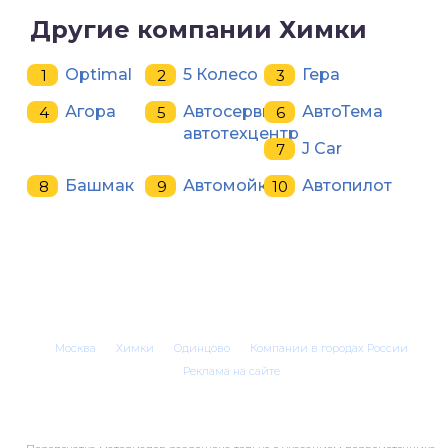
Другие компании Химки
Optimal
5 Колесо
Гера
Агора
Автосервис,
АвтоТема
автотехцентр
J Car
Башмак
Автомойка
Автопилот
Москва
Химки
Одинцово
Компании в городах России
Реклама на сайте