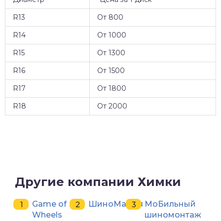
R13
От 800
R14
От 1000
R15
От 1300
R16
От 1500
R17
От 1800
R18
От 2000
Другие компании Химки
Game of
ШиноМафия
МоБильный
Wheels
шиномонтаж