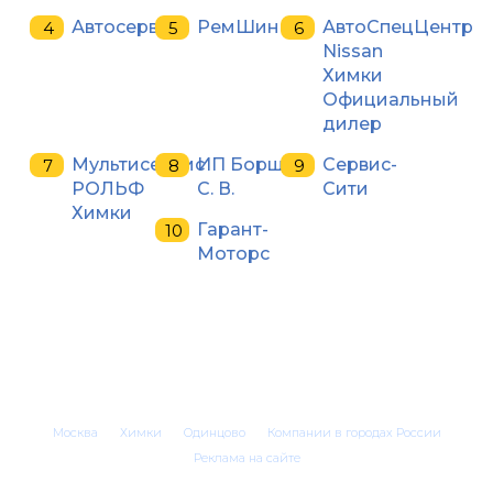
Автосервис
РемШин
АвтоСпецЦентр
Nissan
Химки
Официальный
дилер
Мультисервис
ИП Борщ
Сервис-
РОЛЬФ
С. В.
Сити
Химки
Гарант-
Моторс
Москва
Химки
Одинцово
Компании в городах России
Реклама на сайте