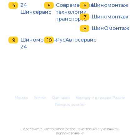
24
Современные
Шиномонтаж
Шинсервис
технологии
Шиномонтаж
транспорта
ШинОмонтаж
Шиномонтаж
РусАвтосервис
24
Москва
Химки
Одинцово
Компании в городах России
Реклама на сайте
Перепечатка материалов разрешена только с указанием
первоисточника