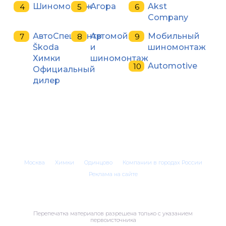
Шиномонтаж
Агора
Akst
Company
АвтоСпецЦентр
Автомойка
Мобильный
Škoda
и
шиномонтаж
Химки
шиномонтаж
Automotive
Официальный
дилер
Москва
Химки
Одинцово
Компании в городах России
Реклама на сайте
Перепечатка материалов разрешена только с указанием
первоисточника