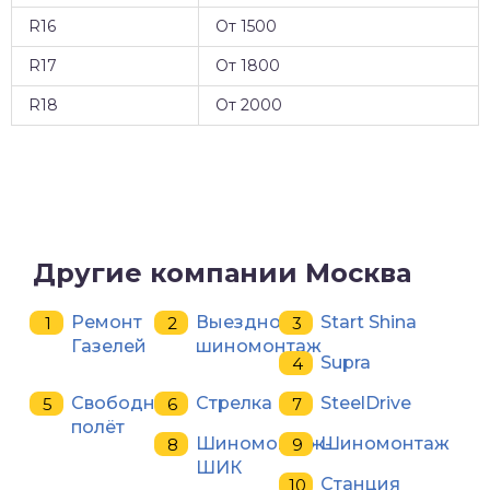
R16
От 1500
R17
От 1800
R18
От 2000
Другие компании Москва
Ремонт
Выездной
Start Shina
Газелей
шиномонтаж
Supra
Свободный
Стрелка
SteelDrive
полёт
Шиномонтаж-
Шиномонтаж
ШИК
Станция