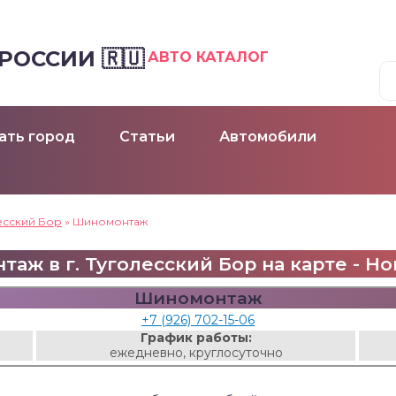
ОССИИ 🇷🇺
АВТО КАТАЛОГ
ать город
Статьи
Автомобили
есский Бор
»
Шиномонтаж
аж в г. Туголесский Бор на карте - Нова
Шиномонтаж
+7 (926) 702-15-06
График работы:
ежедневно, круглосуточно