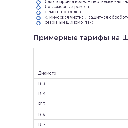
балансировка колес – неотъемлемая ча
бескамерный ремонт;
ремонт проколов;
химическая чистка и защитная обработ
сезонный шиномонтаж.
Примерные тарифы на Ши
Диаметр
R13
R14
R15
R16
R17