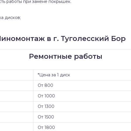
сть работы при замене покрышек.
ка дисков;
номонтаж в г. Туголесский Бор
Ремонтные работы
*Цена за 1 диск
От 800
От 1000
От 1300
От 1500
От 1800