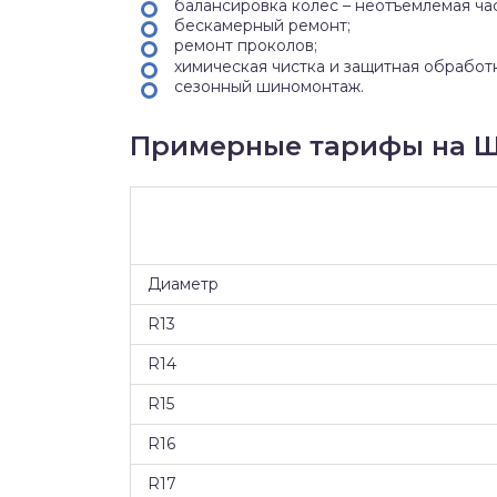
балансировка колес – неотъемлемая ча
бескамерный ремонт;
ремонт проколов;
химическая чистка и защитная обработ
сезонный шиномонтаж.
Примерные тарифы на Ш
Диаметр
R13
R14
R15
R16
R17