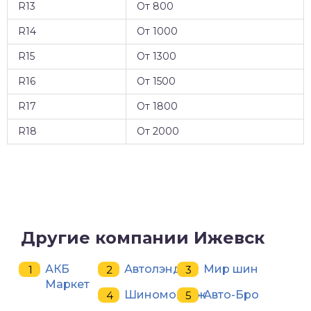
R13
От 800
R14
От 1000
R15
От 1300
R16
От 1500
R17
От 1800
R18
От 2000
Другие компании Ижевск
АКБ
Автолэнд
Мир шин
Маркет
Шиномонтаж
Авто-Бро