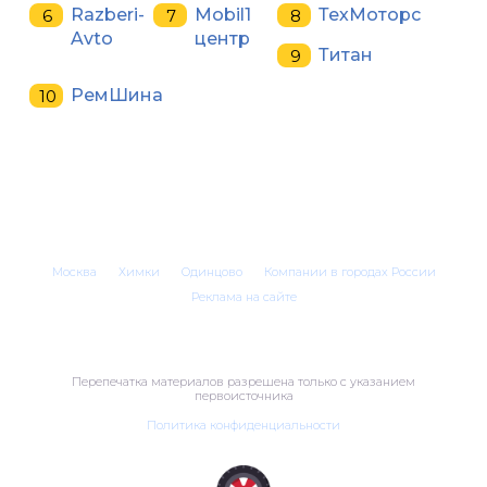
Razberi-
Mobil1
ТехМоторс
Avto
центр
Титан
РемШина
Москва
Химки
Одинцово
Компании в городах России
Реклама на сайте
Перепечатка материалов разрешена только с указанием
первоисточника
Политика конфиденциальности