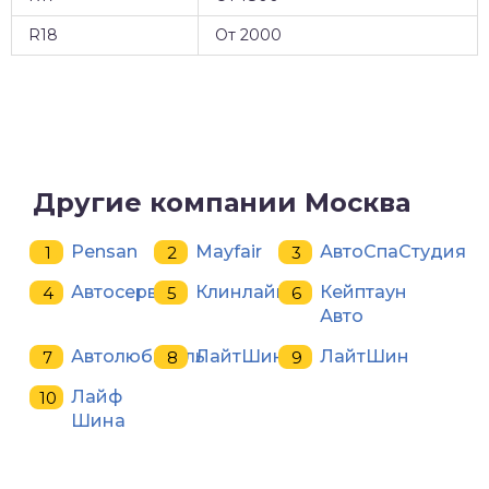
R18
От 2000
Другие компании Москва
Pensan
Mayfair
АвтоСпаСтудия
Автосервис
Клинлайн
Кейптаун
Авто
Автолюбитель
ЛайтШин
ЛайтШин
Лайф
Шина