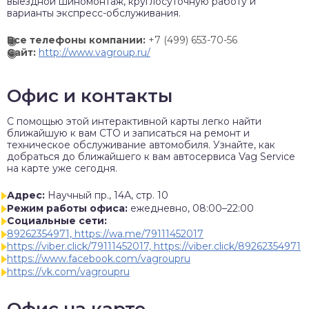
выездной шиномонтаж, круглосуточную работу и
варианты экспресс-обслуживания.
Все телефоны компании:
+7 (499) 653-70-56
Сайт:
http://www.vagroup.ru/
Офис и контакты
C помощью этой интерактивной карты легко найти
ближайшую к вам СТО и записаться на ремонт и
техническое обслуживание автомобиля. Узнайте, как
добраться до ближайшего к вам автосервиса Vag Service
на карте уже сегодня.
Адрес:
Научный пр., 14А, стр. 10
Режим работы офиса:
ежедневно, 08:00–22:00
Социальные сети:
89262354971, https://wa.me/79111452017
https://viber.click/79111452017, https://viber.click/89262354971
https://www.facebook.com/vagroupru
https://vk.com/vagroupru
Офис на карте