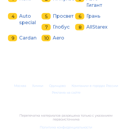
Гигант
Auto
Просвет
Грань
special
Глобус
AllStarex
Cardan
Aero
Москва
Химки
Одинцово
Компании в городах России
Реклама на сайте
Перепечатка материалов разрешена только с указанием
первоисточника
Политика конфиденциальности