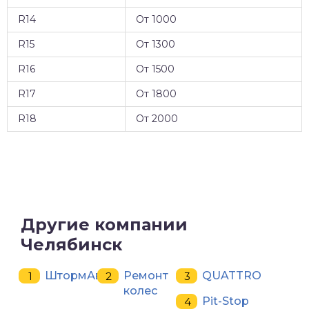
R14
От 1000
R15
От 1300
R16
От 1500
R17
От 1800
R18
От 2000
Другие компании
Челябинск
ШтормАвто
Ремонт
QUATTRO
колес
Pit-Stop