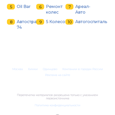
Oil Bar
Ремонт
Ареал-
колес
Авто
Автострада
5 Колесо
Автогоспиталь
74
Москва
Химки
Одинцово
Компании в городах России
Реклама на сайте
Перепечатка материалов разрешена только с указанием
первоисточника
Политика конфиденциальности