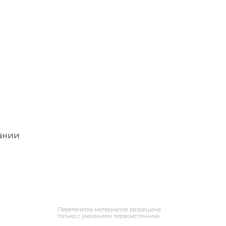
пании
Перепечатка материалов разрешена
только с указанием первоисточника